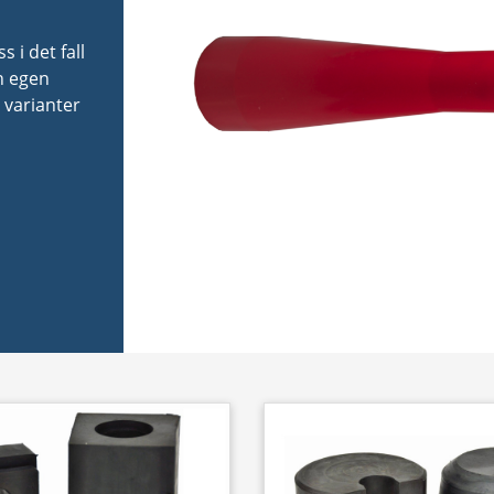
 i det fall
h egen
 varianter