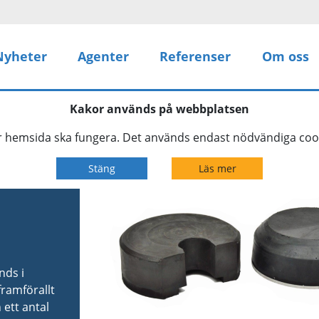
Nyheter
Agenter
Referenser
Om oss
Kakor används på webbplatsen
år hemsida ska fungera. Det används endast nödvändiga cook
Stäng
Läs mer
nds i
ramförallt
ett antal