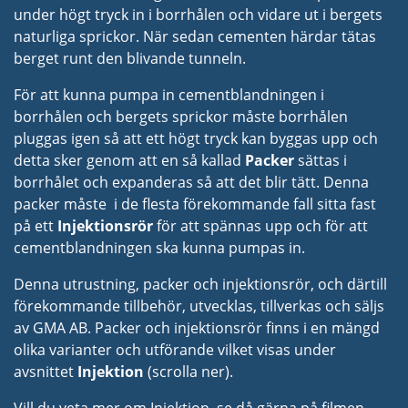
under högt tryck in i borrhålen och vidare ut i bergets
naturliga sprickor. När sedan cementen härdar tätas
berget runt den blivande tunneln.
För att kunna pumpa in cementblandningen i
borrhålen och bergets
sprickor
måste borrhålen
pluggas igen så att ett högt tryck kan byggas upp och
detta sker genom att en så kallad
Packer
sättas i
borrhålet och expanderas så att det blir tätt. Denna
packer måste i de flesta förekommande fall sitta fast
på ett
Injektionsrör
för att spännas upp och för att
cementblandningen ska kunna pumpas in.
Denna utrustning, packer och injektionsrör, och därtill
förekommande tillbehör, utvecklas, tillverkas och säljs
av GMA AB. Packer och injektionsrör finns i en mängd
olika varianter och utförande vilket visas under
avsnittet
Injektion
(scrolla ner).
Vill du veta mer om Injektion, se då gärna på filmen